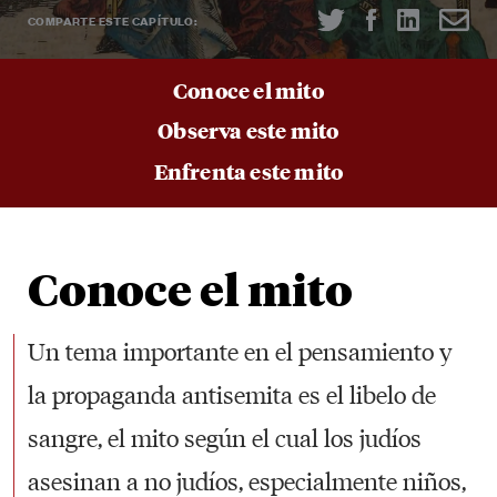
nuestros más prácticos recursos —las
COMPARTE ESTE CAPÍTULO:
herramientas y estrategias que necesitas para
participar en esa lucha— en un solo lugar: aquí,
Conoce el mito
en
Herramientas Antisemitismo al descubierto:
Observa este mito
Recursos para defenderse, compartir hechos y
Enfrenta este mito
fortalecerse contra el odio.
INSCRÍBETE YA
Conoce el mito
Un tema importante en el pensamiento y
COMPARTE ESTE CAPÍTULO:
la propaganda antisemita es el libelo de
sangre, el mito según el cual los judíos
asesinan a no judíos, especialmente niños,